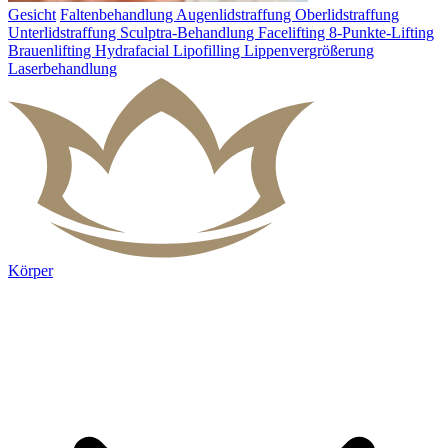
Gesicht
Faltenbehandlung
Augenlidstraffung
Oberlidstraffung
Unterlidstraffung
Sculptra-Behandlung
Facelifting
8-Punkte-Lifting
Brauenlifting
Hydrafacial
Lipofilling
Lippenvergrößerung
Laserbehandlung
Körper