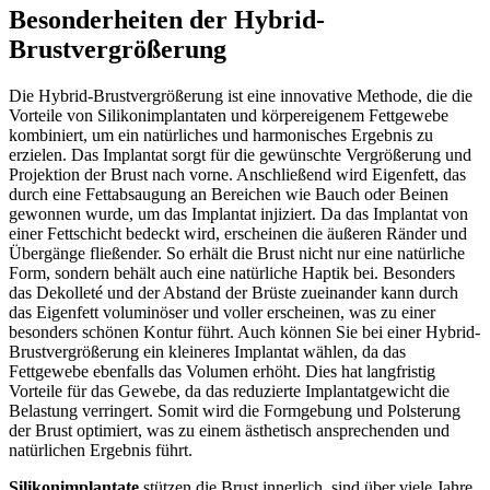
Besonderheiten der Hybrid-
Brustvergrößerung
Die Hybrid-Brustvergrößerung ist eine innovative Methode, die die
Vorteile von Silikonimplantaten und körpereigenem Fettgewebe
kombiniert, um ein natürliches und harmonisches Ergebnis zu
erzielen. Das Implantat sorgt für die gewünschte Vergrößerung und
Projektion der Brust nach vorne. Anschließend wird Eigenfett, das
durch eine Fettabsaugung an Bereichen wie Bauch oder Beinen
gewonnen wurde, um das Implantat injiziert. Da das Implantat von
einer Fettschicht bedeckt wird, erscheinen die äußeren Ränder und
Übergänge fließender. So erhält die Brust nicht nur eine natürliche
Form, sondern behält auch eine natürliche Haptik bei. Besonders
das Dekolleté und der Abstand der Brüste zueinander kann durch
das Eigenfett voluminöser und voller erscheinen, was zu einer
besonders schönen Kontur führt. Auch können Sie bei einer Hybrid-
Brustvergrößerung ein kleineres Implantat wählen, da das
Fettgewebe ebenfalls das Volumen erhöht. Dies hat langfristig
Vorteile für das Gewebe, da das reduzierte Implantatgewicht die
Belastung verringert. Somit wird die Formgebung und Polsterung
der Brust optimiert, was zu einem ästhetisch ansprechenden und
natürlichen Ergebnis führt.
Silikonimplantate
stützen die Brust innerlich, sind über viele Jahre