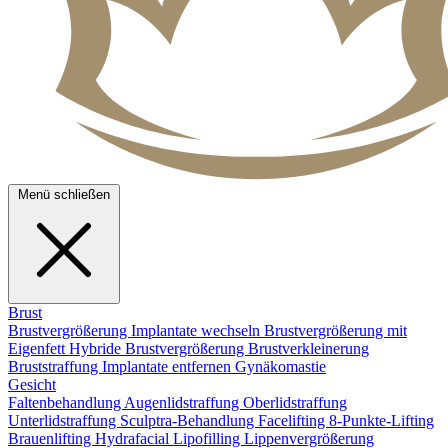
Menü schließen
Brust
Brustvergrößerung
Implantate wechseln
Brustvergrößerung mit
Eigenfett
Hybride Brustvergrößerung
Brustverkleinerung
Bruststraffung
Implantate entfernen
Gynäkomastie
Gesicht
Faltenbehandlung
Augenlidstraffung
Oberlidstraffung
Unterlidstraffung
Sculptra-Behandlung
Facelifting
8-Punkte-Lifting
Brauenlifting
Hydrafacial
Lipofilling
Lippenvergrößerung