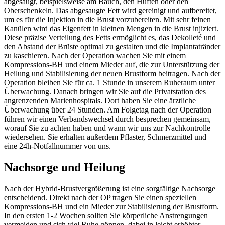
abgesaugt, beispielsweise am Bauch, den Hüften oder den
Oberschenkeln. Das abgesaugte Fett wird gereinigt und aufbereitet,
um es für die Injektion in die Brust vorzubereiten. Mit sehr feinen
Kanülen wird das Eigenfett in kleinen Mengen in die Brust injiziert.
Diese präzise Verteilung des Fetts ermöglicht es, das Dekolleté und
den Abstand der Brüste optimal zu gestalten und die Implantatränder
zu kaschieren. Nach der Operation wachen Sie mit einem
Kompressions-BH und einem Mieder auf, die zur Unterstützung der
Heilung und Stabilisierung der neuen Brustform beitragen. Nach der
Operation bleiben Sie für ca. 1 Stunde in unserem Ruheraum unter
Überwachung. Danach bringen wir Sie auf die Privatstation des
angrenzenden Marienhospitals. Dort haben Sie eine ärztliche
Überwachung über 24 Stunden. Am Folgetag nach der Operation
führen wir einen Verbandswechsel durch besprechen gemeinsam,
worauf Sie zu achten haben und wann wir uns zur Nachkontrolle
wiedersehen. Sie erhalten außerdem Pflaster, Schmerzmittel und
eine 24h-Notfallnummer von uns.
Nachsorge und Heilung
Nach der Hybrid-Brustvergrößerung ist eine sorgfältige Nachsorge
entscheidend. Direkt nach der OP tragen Sie einen speziellen
Kompressions-BH und ein Mieder zur Stabilisierung der Brustform.
In den ersten 1-2 Wochen sollten Sie körperliche Anstrengungen
vermeiden und sich viel Ruhe gönnen, dabei in leicht erhöhter