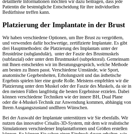
detaillierte Informationen möchten wir dazu beitragen, dass jede
Patientin die bestmögliche Entscheidung für ihre individuellen
Bedürfnisse treffen kann.
Platzierung der Implantate in der Brust
Wir haben verschiedene Optionen, um Ihre Brust zu vergrößern,
und verwenden dafür hochwertige, zertifizierte Implantate. Es gibt
drei Hauptmethoden: die Platzierung des Implantats unter der
Brustdrüse (subglandulär), unter der Faszie des Brustmuskels
(subfaszial) oder unter dem Brustmuskel (subpektoral). Gemeinsam
mit Ihnen entscheiden wir im Beratungsgespräch, welche Methode
am besten zu Ihnen passt. Verschiedene Umstände, wie Sport,
anatomische Gegebenheiten, Erholungszeit und das ästhetische
Ergebnis spielen hier eine große Rolle. Meistens empfehlen wir die
Platzierung unter dem Muskel oder der Faszie des Muskels, da sie in
den meisten Fällen langfristig die besten Ergebnisse erzielen. Dabei
können verschiedene Techniken wie der innere BH, Dual Plane
oder die 4-Muskel-Technik zur Anwendung kommen, abhängig von
Ihrem Ausgangszustand undIhren Wünschen.
Bei der Auswahl der Implantate unterstützen wir Sie ebenfalls. Wir
nutzen das innovative Crisalix-3D-System, mit dem wir realistische
Simulationen verschiedener Implantatformen und Größen erstellen
können. So können Sie schon einen Eindruck davon erhalten, wie