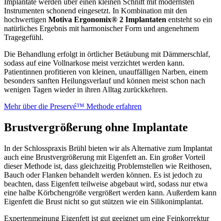
Implantate werden über einen kleinen Schnitt mit modernsten
Instrumenten schonend eingesetzt. In Kombination mit den
hochwertigen
Motiva Ergonomix® 2 Implantaten
entsteht so ein
natürliches Ergebnis mit harmonischer Form und angenehmem
Tragegefühl.
Die Behandlung erfolgt in örtlicher Betäubung mit Dämmerschlaf,
sodass auf eine Vollnarkose meist verzichtet werden kann.
Patientinnen profitieren von kleinen, unauffälligen Narben, einem
besonders sanften Heilungsverlauf und können meist schon nach
wenigen Tagen wieder in ihren Alltag zurückkehren.
Mehr über die Preservé™ Methode erfahren
Brustvergrößerung ohne Implantate
In der Schlosspraxis Brühl bieten wir als Alternative zum Implantat
auch eine Brustvergrößerung mit Eigenfett an. Ein großer Vorteil
dieser Methode ist, dass gleichzeitig Problemstellen wie Reithosen,
Bauch oder Flanken behandelt werden können. Es ist jedoch zu
beachten, dass Eigenfett teilweise abgebaut wird, sodass nur etwa
eine halbe Körbchengröße vergrößert werden kann. Außerdem kann
Eigenfett die Brust nicht so gut stützen wie ein Silikonimplantat.
Expertenmeinung Eigenfett ist gut geeignet um eine Feinkorrektur