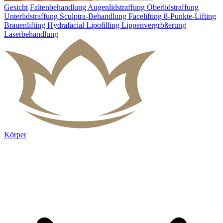
Gesicht
Faltenbehandlung
Augenlidstraffung
Oberlidstraffung
Unterlidstraffung
Sculptra-Behandlung
Facelifting
8-Punkte-Lifting
Brauenlifting
Hydrafacial
Lipofilling
Lippenvergrößerung
Laserbehandlung
Körper