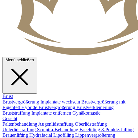
Menü schließen
Brust
Brustvergrößerung
Implantate wechseln
Brustvergrößerung mit
Eigenfett
Hybride Brustvergrößerung
Brustverkleinerung
Bruststraffung
Implantate entfernen
Gynäkomastie
Gesicht
Faltenbehandlung
Augenlidstraffung
Oberlidstraffung
Unterlidstraffung
Sculptra-Behandlung
Facelifting
8-Punkte-Lifting
Brauenlifting
Hydrafacial
Lipofilling
Lippenvergrößerung