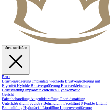
Menü schließen
Brust
Brustvergrößerung
Implantate wechseln
Brustvergrößerung mit
Eigenfett
Hybride Brustvergrößerung
Brustverkleinerung
Bruststraffung
Implantate entfernen
Gynäkomastie
Gesicht
Faltenbehandlung
Augenlidstraffung
Oberlidstraffung
Unterlidstraffung
Sculptra-Behandlung
Facelifting
8-Punkte-Lifting
Brauenlifting
Hydrafacial
Lipofilling
Lippenvergrößerung