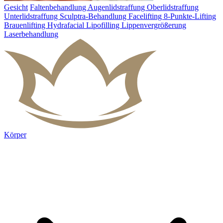
Gesicht
Faltenbehandlung
Augenlidstraffung
Oberlidstraffung
Unterlidstraffung
Sculptra-Behandlung
Facelifting
8-Punkte-Lifting
Brauenlifting
Hydrafacial
Lipofilling
Lippenvergrößerung
Laserbehandlung
Körper