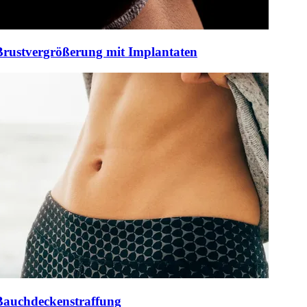
Brustvergrößerung mit Implantaten
Bauchdeckenstraffung