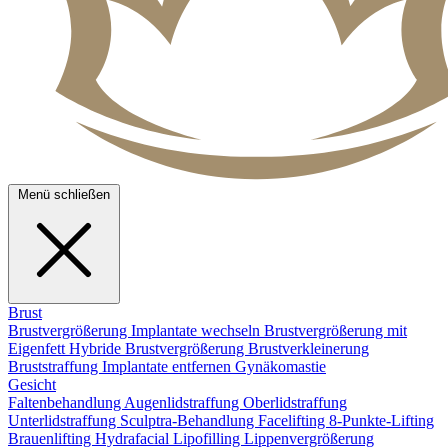
Menü schließen
Brust
Brustvergrößerung
Implantate wechseln
Brustvergrößerung mit
Eigenfett
Hybride Brustvergrößerung
Brustverkleinerung
Bruststraffung
Implantate entfernen
Gynäkomastie
Gesicht
Faltenbehandlung
Augenlidstraffung
Oberlidstraffung
Unterlidstraffung
Sculptra-Behandlung
Facelifting
8-Punkte-Lifting
Brauenlifting
Hydrafacial
Lipofilling
Lippenvergrößerung