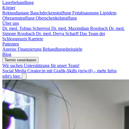
Laserbehandlung
Körper
Rektusdiastase
Bauchdeckenstraffung
Fettabsaugung
Lipödem
Oberarmstraffung
Oberschenkelstraffung
Über uns
Dr. med. Tobias Scheersoi
Dr. med. Maximilian Rossbach
Dr. med.
Simone Rossbach
Dr. med. Derya Scharff
Das Team der
Schlosspraxis
Karriere
Patienten
Anreise
Finanzierung
Behandlungsbeispiele
Blog
Termin vereinbaren
Wir suchen Unterstützung für unser Team!
Social Media Creator:in mit Grafik-Skills (m/w/d) – mehr Infos
gibt's hier.