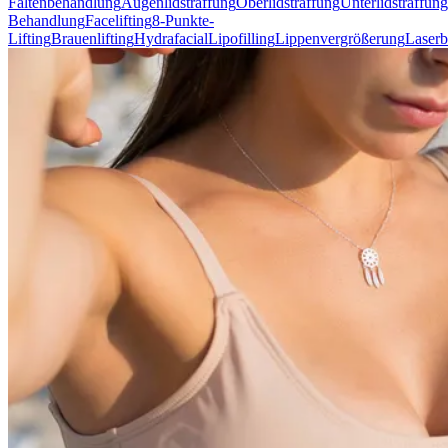
Faltenbehandlung
Augenlidstraffung
Oberlidstraffung
Unterlidstraffung
Behandlung
Facelifting
8-Punkte-
Lifting
Brauenlifting
Hydrafacial
Lipofilling
Lippenvergrößerung
Laser