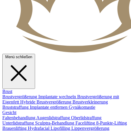
Menü schließen
Brust
Brustvergrößerung
Implantate wechseln
Brustvergrößerung mit
Eigenfett
Hybride Brustvergrößerung
Brustverkleinerung
Bruststraffung
Implantate entfernen
Gynäkomastie
Gesicht
Faltenbehandlung
Augenlidstraffung
Oberlidstraffung
Unterlidstraffung
Sculptra-Behandlung
Facelifting
8-Punkte-Lifting
Brauenlifting
Hydrafacial
Lipofilling
Lippenvergrößerung