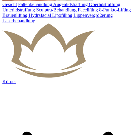
Gesicht
Faltenbehandlung
Augenlidstraffung
Oberlidstraffung
Unterlidstraffung
Sculptra-Behandlung
Facelifting
8-Punkte-Lifting
Brauenlifting
Hydrafacial
Lipofilling
Lippenvergrößerung
Laserbehandlung
Körper