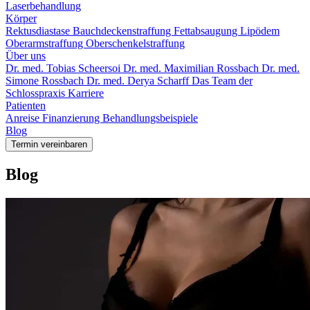
Laserbehandlung
Körper
Rektusdiastase
Bauchdeckenstraffung
Fettabsaugung
Lipödem
Oberarmstraffung
Oberschenkelstraffung
Über uns
Dr. med. Tobias Scheersoi
Dr. med. Maximilian Rossbach
Dr. med.
Simone Rossbach
Dr. med. Derya Scharff
Das Team der
Schlosspraxis
Karriere
Patienten
Anreise
Finanzierung
Behandlungsbeispiele
Blog
Termin vereinbaren
Blog