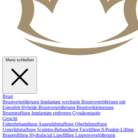
Menü schließen
Brust
Brustvergrößerung
Implantate wechseln
Brustvergrößerung mit
Eigenfett
Hybride Brustvergrößerung
Brustverkleinerung
Bruststraffung
Implantate entfernen
Gynäkomastie
Gesicht
Faltenbehandlung
Augenlidstraffung
Oberlidstraffung
Unterlidstraffung
Sculptra-Behandlung
Facelifting
8-Punkte-Lifting
Brauenlifting
Hydrafacial
Lipofilling
Lippenvergrößerung