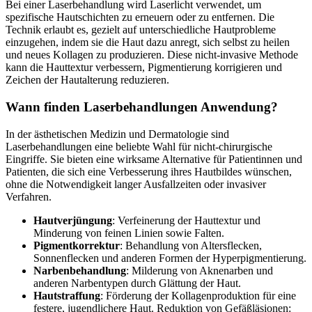
Bei einer Laserbehandlung wird Laserlicht verwendet, um
spezifische Hautschichten zu erneuern oder zu entfernen. Die
Technik erlaubt es, gezielt auf unterschiedliche Hautprobleme
einzugehen, indem sie die Haut dazu anregt, sich selbst zu heilen
und neues Kollagen zu produzieren. Diese nicht-invasive Methode
kann die Hauttextur verbessern, Pigmentierung korrigieren und
Zeichen der Hautalterung reduzieren.
Wann finden Laserbehandlungen Anwendung?
In der ästhetischen Medizin und Dermatologie sind
Laserbehandlungen eine beliebte Wahl für nicht-chirurgische
Eingriffe. Sie bieten eine wirksame Alternative für Patientinnen und
Patienten, die sich eine Verbesserung ihres Hautbildes wünschen,
ohne die Notwendigkeit langer Ausfallzeiten oder invasiver
Verfahren.
Hautverjüngung
: Verfeinerung der Hauttextur und
Minderung von feinen Linien sowie Falten.
Pigmentkorrektur
: Behandlung von Altersflecken,
Sonnenflecken und anderen Formen der Hyperpigmentierung.
Narbenbehandlung
: Milderung von Aknenarben und
anderen Narbentypen durch Glättung der Haut.
Hautstraffung
: Förderung der Kollagenproduktion für eine
festere, jugendlichere Haut. Reduktion von Gefäßläsionen: