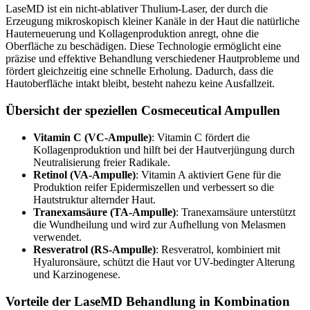
LaseMD ist ein nicht-ablativer Thulium-Laser, der durch die
Erzeugung mikroskopisch kleiner Kanäle in der Haut die natürliche
Hauterneuerung und Kollagenproduktion anregt, ohne die
Oberfläche zu beschädigen. Diese Technologie ermöglicht eine
präzise und effektive Behandlung verschiedener Hautprobleme und
fördert gleichzeitig eine schnelle Erholung. Dadurch, dass die
Hautoberfläche intakt bleibt, besteht nahezu keine Ausfallzeit.
Übersicht der speziellen Cosmeceutical Ampullen
Vitamin C (VC-Ampulle)
: Vitamin C fördert die
Kollagenproduktion und hilft bei der Hautverjüngung durch
Neutralisierung freier Radikale.
Retinol (VA-Ampulle)
: Vitamin A aktiviert Gene für die
Produktion reifer Epidermiszellen und verbessert so die
Hautstruktur alternder Haut.
Tranexamsäure (TA-Ampulle)
: Tranexamsäure unterstützt
die Wundheilung und wird zur Aufhellung von Melasmen
verwendet.
Resveratrol (RS-Ampulle)
: Resveratrol, kombiniert mit
Hyaluronsäure, schützt die Haut vor UV-bedingter Alterung
und Karzinogenese.
Vorteile der LaseMD Behandlung in Kombination