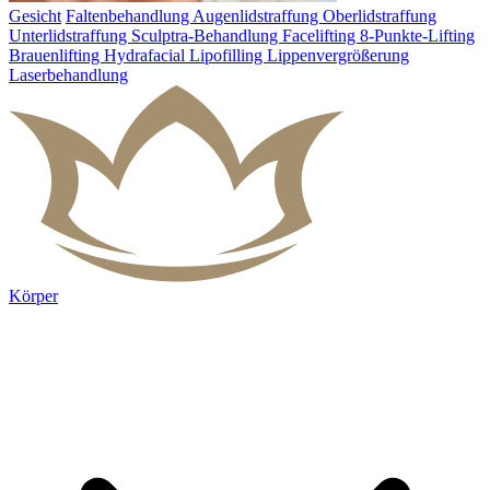
Gesicht
Faltenbehandlung
Augenlidstraffung
Oberlidstraffung
Unterlidstraffung
Sculptra-Behandlung
Facelifting
8-Punkte-Lifting
Brauenlifting
Hydrafacial
Lipofilling
Lippenvergrößerung
Laserbehandlung
Körper