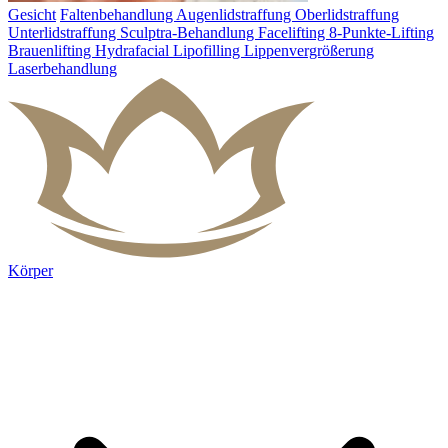
Gesicht
Faltenbehandlung
Augenlidstraffung
Oberlidstraffung
Unterlidstraffung
Sculptra-Behandlung
Facelifting
8-Punkte-Lifting
Brauenlifting
Hydrafacial
Lipofilling
Lippenvergrößerung
Laserbehandlung
Körper