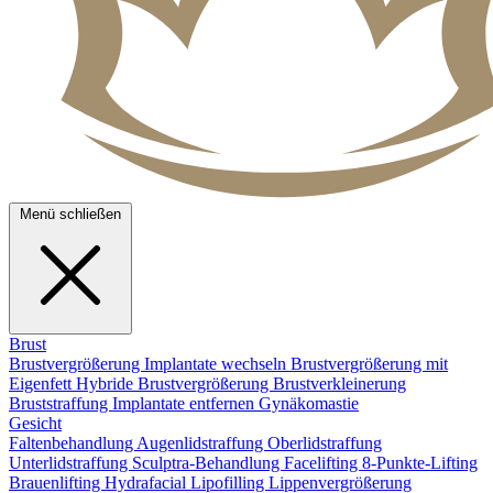
Menü schließen
Brust
Brustvergrößerung
Implantate wechseln
Brustvergrößerung mit
Eigenfett
Hybride Brustvergrößerung
Brustverkleinerung
Bruststraffung
Implantate entfernen
Gynäkomastie
Gesicht
Faltenbehandlung
Augenlidstraffung
Oberlidstraffung
Unterlidstraffung
Sculptra-Behandlung
Facelifting
8-Punkte-Lifting
Brauenlifting
Hydrafacial
Lipofilling
Lippenvergrößerung